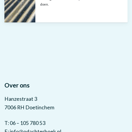
doen.
Over ons
Hanzestraat 3
7006 RH Doetinchem
T: 06 – 105 780 53
E:
info@odachterhoek.nl