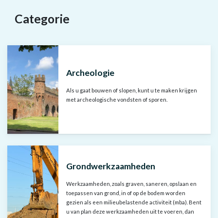
Filters
Categorie
Resultaten
Archeologie
Als u gaat bouwen of slopen, kunt u te maken krijgen
met archeologische vondsten of sporen.
Grondwerkzaamheden
Werkzaamheden, zoals graven, saneren, opslaan en
toepassen van grond, in of op de bodem worden
gezien als een milieubelastende activiteit (mba). Bent
u van plan deze werkzaamheden uit te voeren, dan