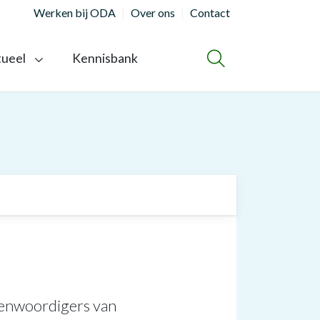
Werken bij ODA
Over ons
Contact
tueel
Kennisbank
ZOEKEN
genwoordigers van