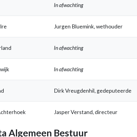
In afwachting
lre
Jurgen Bluemink, wethouder
land
In afwachting
wijk
In afwachting
nd
Dirk Vreugdenhil, gedeputeerde
Achterhoek
Jasper Verstand, directeur
ta Algemeen Bestuur