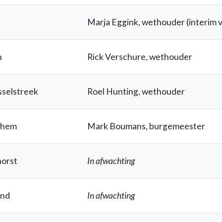
Marja Eggink, wethouder (interim v
n
Rick Verschure, wethouder
selstreek
Roel Hunting, wethouder
chem
Mark Boumans, burgemeester
orst
In afwachting
and
In afwachting