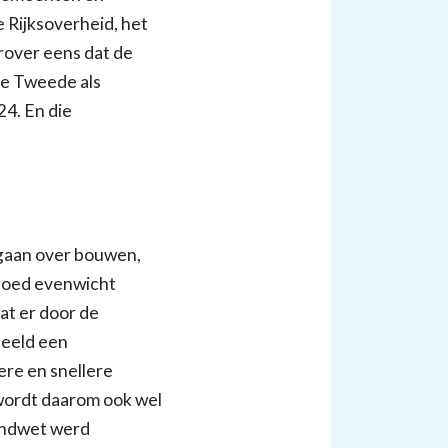
 Rijksoverheid, het
rover eens dat de
de Tweede als
24. En die
gaan over bouwen,
 goed evenwicht
at er door de
beeld een
re en snellere
wordt daarom ook wel
rondwet werd