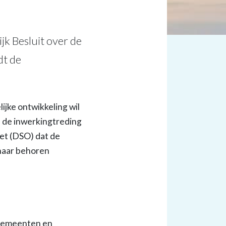
k Besluit over de
dt de
jke ontwikkeling wil
 de inwerkingtreding
et (DSO) dat de
naar behoren
r gemeenten en