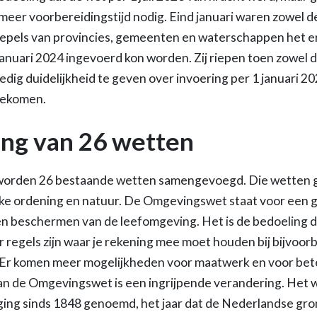
meer voorbereidingstijd nodig. Eind januari waren zowel de
oepels van provincies, gemeenten en waterschappen het e
nuari 2024 ingevoerd kon worden. Zij riepen toen zowel 
ig duidelijkheid te geven over invoering per 1 januari 20
 gekomen.
ng van 26 wetten
worden 26 bestaande wetten samengevoegd. Die wetten 
lijke ordening en natuur. De Omgevingswet staat voor een
n beschermen van de leefomgeving. Het is de bedoeling d
egels zijn waar je rekening mee moet houden bij bijvoor
Er komen meer mogelijkheden voor maatwerk en voor bete
an de Omgevingswet is een ingrijpende verandering. Het 
iging sinds 1848 genoemd, het jaar dat de Nederlandse g