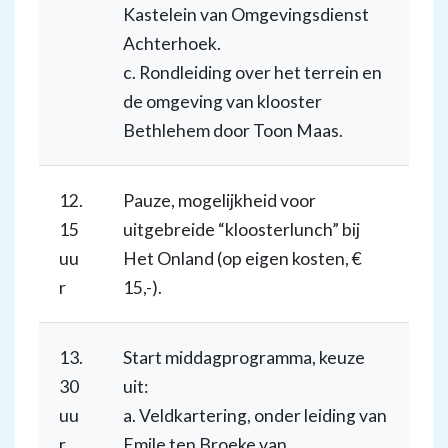
Kastelein van Omgevingsdienst
Achterhoek.
c. Rondleiding over het terrein en
de omgeving van klooster
Bethlehem door Toon Maas.
12.
Pauze, mogelijkheid voor
15
uitgebreide “kloosterlunch” bij
uu
Het Onland (op eigen kosten, €
r
15,-).
13.
Start middagprogramma, keuze
30
uit:
uu
a. Veldkartering, onder leiding van
r
Emile ten Broeke van