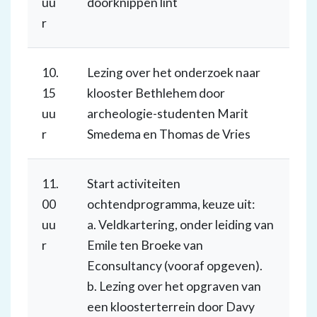
uu
doorknippen lint
r
10.
Lezing over het onderzoek naar
15
klooster Bethlehem door
uu
archeologie-studenten Marit
r
Smedema en Thomas de Vries
11.
Start activiteiten
00
ochtendprogramma, keuze uit:
uu
a. Veldkartering, onder leiding van
r
Emile ten Broeke van
Econsultancy (vooraf opgeven).
b. Lezing over het opgraven van
een kloosterterrein door Davy