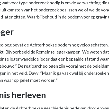
 wat voor type onderzoek nodig is om de verwachting die 
e uitkomsten van het onderzoek beslissen we of we de vo
nd laten zitten. Waarbij behoud in de bodem voor opgravin
eger
oloog bevat de Achterhoekse bodem nog volop schatten. “
kt. Bijvoorbeeld de Romeinse legerkampen. We weten dat
inse leger wandelde ieder dag een bepaalde afstand waar
bouwd.” De regioarcheologen zijn vooral met de beleidsm
agen in het veld. Davy: “Maar ik ga vaak wel bij onderzoeken 
dan waar op gelet moet worden.”
nis herleven
aten de Achterhoekse geschiedenis herleven door erover 