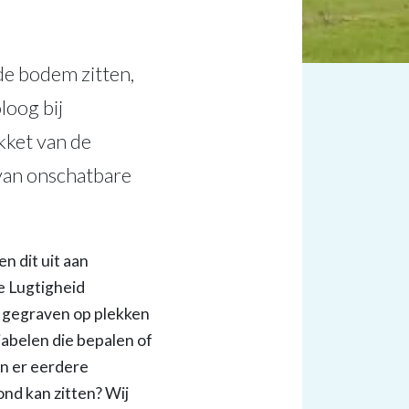
 de bodem zitten,
loog bij
kket van de
 van onschatbare
n dit uit aan
e Lugtigheid
 gegraven op plekken
iabelen die bepalen of
n er eerdere
nd kan zitten? Wij