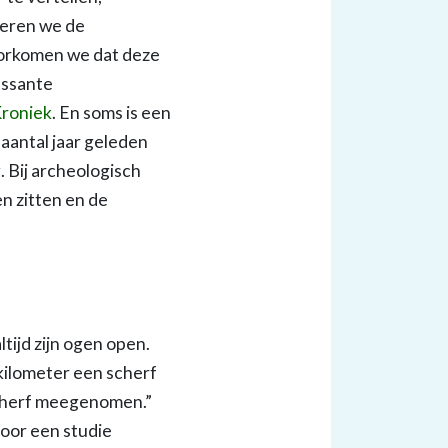
teren we de
voorkomen we dat deze
essante
Kroniek
. En soms is een
aantal jaar geleden
 Bij archeologisch
n zitten en de
altijd zijn ogen open.
 kilometer een scherf
 scherf meegenomen.”
 voor een studie