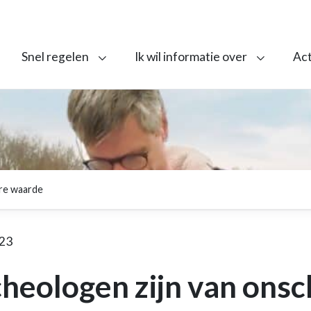
Snel regelen
Ik wil informatie over
Ac
are waarde
023
heologen zijn van ons