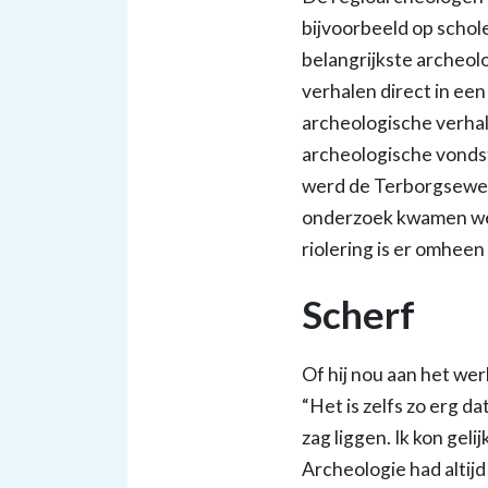
bijvoorbeeld op schol
belangrijkste archeol
verhalen direct in ee
archeologische verha
archeologische vondst
werd de Terborgseweg 
onderzoek kwamen we
riolering is er omhee
Scherf
Of hij nou aan het werk 
“Het is zelfs zo erg d
zag liggen. Ik kon ge
Archeologie had altijd