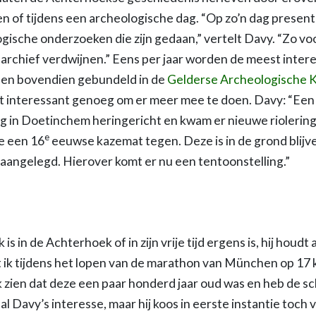
en of tijdens een archeologische dag. “Op zo’n dag presen
ogische onderzoeken die zijn gedaan,” vertelt Davy. “Zo 
n archief verdwijnen.” Eens per jaar worden de meest inter
len bovendien gebundeld in de
Gelderse Archeologische 
 interessant genoeg om er meer mee te doen. Davy: “Een 
in Doetinchem heringericht en kwam er nieuwe riolering.
e
 een 16
eeuwse kazemat tegen. Deze is in de grond blijve
n aangelegd. Hierover komt er nu een tentoonstelling.”
is in de Achterhoek of in zijn vrije tijd ergens is, hij houdt 
at ik tijdens het lopen van de marathon van München op 17
lijk zien dat deze een paar honderd jaar oud was en heb de
 al Davy’s interesse, maar hij koos in eerste instantie toch