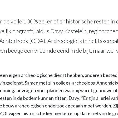
r de volle 100% zeker of er historische resten in
elijk opgraaft,” aldus Davy Kastelein, regioarcheo
chterhoek (ODA). Archeologie is in het takenpa
en beetje een vreemde eend in de bijt, maar wel
 een eigen archeologische dienst hebben, anderen bestede
vingsdienst. Samen met zijn collega-archeoloog Annemiek
unningaanvragen voor plannen waarbij wordt gebouwd of
sten in de bodem kunnen zitten. Davy: “Er zijn allerlei var
de bouw archeologisch onderzoek gedaan moet worden. Zij
Of wijzen historische kenmerken erop dat er iets in de gro