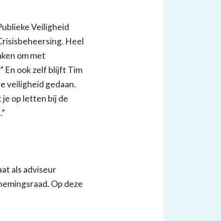
ublieke Veiligheid
Crisisbeheersing. Heel
aken om met
En ook zelf blijft Tim
le veiligheid gedaan.
je op letten bij de
.”
aat als adviseur
ernemingsraad. Op deze