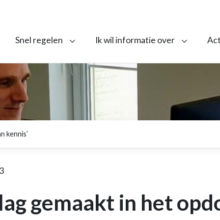
Snel regelen
Ik wil informatie over
Ac
n kennis’
3
lag gemaakt in het opd