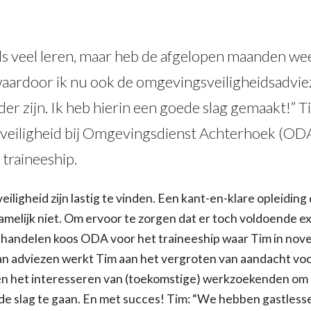
ds veel leren, maar heb de afgelopen maanden we
aardoor ik nu ook de omgevingsveiligheidsadvie
der zijn. Ik heb hierin een goede slag gemaakt!” T
veiligheid bij Omgevingsdienst Achterhoek (ODA)
n traineeship.
ligheid zijn lastig te vinden. Een kant-en-klare opleiding 
namelijk niet. Om ervoor te zorgen dat er toch voldoende ex
ehandelen koos ODA voor het traineeship waar Tim in
nov
an adviezen werkt Tim aan het vergroten van aandacht vo
én het interesseren van (toekomstige) werkzoekenden om 
de slag te gaan. En met succes! Tim: “We hebben gastles