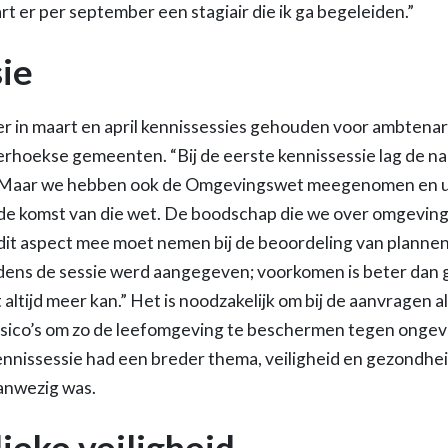
rt er per september een stagiair die ik ga begeleiden.”
ie
 er in maart en april kennissessies gehouden voor ambtenar
rhoekse gemeenten. “Bij de eerste kennissessie lag de n
 Maar we hebben ook de Omgevingswet meegenomen en ui
de komst van die wet. De boodschap die we over omgeving
 dit aspect mee moet nemen bij de beoordeling van plannen
ijdens de sessie werd aangegeven; voorkomen is beter da
altijd meer kan.” Het is noodzakelijk om bij de aanvragen a
risico’s om zo de leefomgeving te beschermen tegen ongeva
nnissessie had een breder thema, veiligheid en gezondhei
anwezig was.
ieke veiligheid