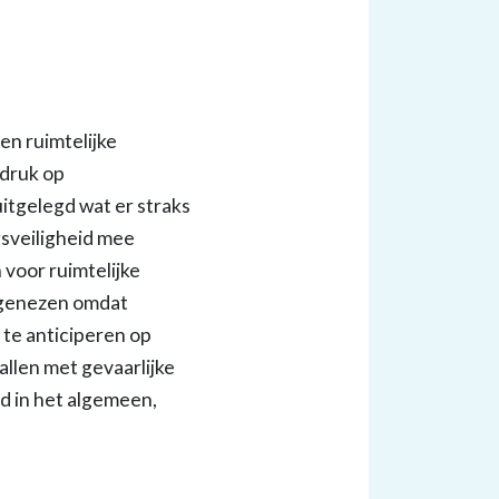
en ruimtelijke
adruk op
tgelegd wat er straks
sveiligheid mee
 voor ruimtelijke
n genezen omdat
l te anticiperen op
llen met gevaarlijke
d in het algemeen,